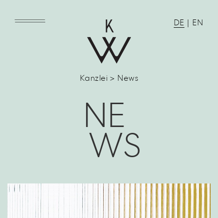
DE
|
EN
Kanzlei > News
NE
WS