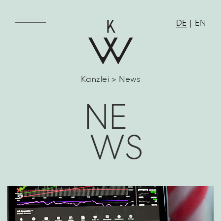
DE
|
EN
Kanzlei > News
NE
WS